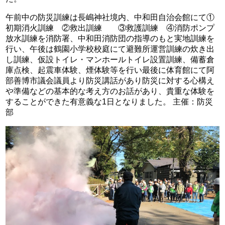
午前中の防災訓練は長嶋神社境内、中和田自治会館にて①
初期消火訓練 ②救出訓練 ③救護訓練 ④消防ポンプ
放水訓練を消防署、中和田消防団の指導のもと実地訓練を
行い、午後は鶴園小学校校庭にて避難所運営訓練の炊き出
し訓練、仮設トイレ・マンホールトイレ設置訓練、備蓄倉
庫点検、起震車体験、煙体験等を行い最後に体育館にて阿
部善博市議会議員より防災講話があり防災に対する心構え
や準備などの基本的な考え方のお話があり、貴重な体験を
することができた有意義な1日となりました。 主催：防災
部